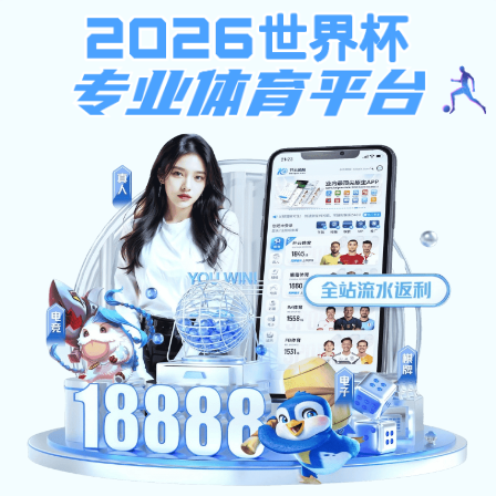
注册入口
隐私政策
一、引言
hth官网入口平台为用户提供便捷、实时的体育赛事内容，在保
障服务体验的同时，我们高度重视个人隐私保护。
二、信息收集范围
我们可能收集以下信息：
注册信息：如手机号、昵称、头像等基础资料