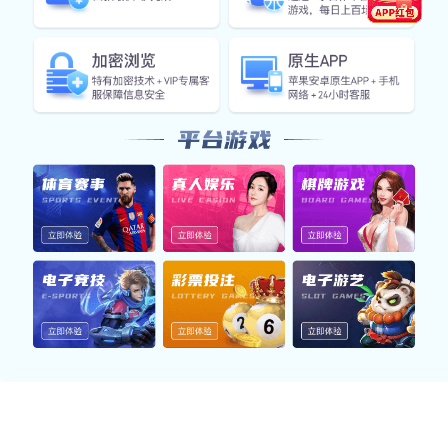
使用小技巧 · 提升你的观赛体验
赛事直播开启提醒
在赛事详情页点击“开赛提醒”，系统将主动通知你准时观看。
关注你喜爱的队伍
点击队伍名称旁边的图标，即可添加至关注清单，第一时间获
取动态。
查看历史战绩
球队资料页可查阅近10场比赛的结果与胜率，更好辅助判断走
势。
开启深色模式
点击页面右上角图标进入夜间护眼模式，适合夜间长时间观
看。