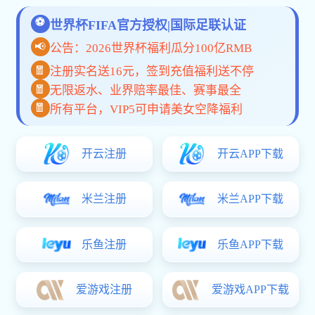
设备信息：操作系统、浏览器、分辨率、唯一标识等
行为记录：包括访问路径、停留时间、偏好设置等
位置信息：在获得授权后采集
三、信息使用目的
收集到的信息将用于：
为您提供定制化内容与互动体验
保障账号和数据安全
进行数据分析与服务优化
在授权基础上提供通知推送服务
四、第三方共享与信息披露
我们承诺不会随意出售用户信息，仅在以下情况下共享：
经您明确授权的合作服务
与第三方技术支持商（如推送、云服务）合作时