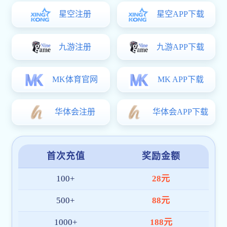
法律法规要求或监管部门依法调取
五、信息保护措施
平台采用多重防护机制确保hth官网入口-hth(中国)服务中您的数
据安全，包括但不限于：
HTTPS 加密传输
权限分级与访问控制
系统审计与异常行为识别
六、用户权利
您拥有以下数据权利：
访问、更正、删除个人信息
申请注销账户或停止使用服务
关闭授权功能如位置服务或通知